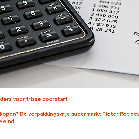
ders voor frisse doorstart
pen? De verpakkingsvrije supermarkt Pieter Pot bewij
e eind …