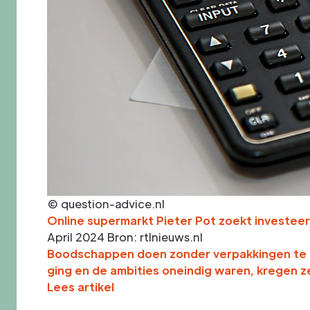
© question-advice.nl
Online supermarkt Pieter Pot zoekt investeer
April 2024
Bron: rtlnieuws.nl
Boodschappen doen zonder verpakkingen te ko
ging en de ambities oneindig waren, kregen z
Lees artikel